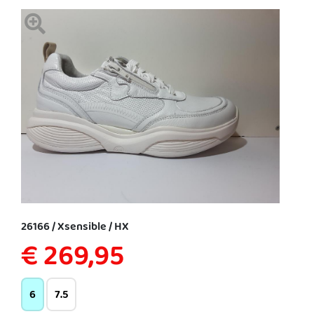
26166 / Xsensible / HX
€ 269,95
6
7.5