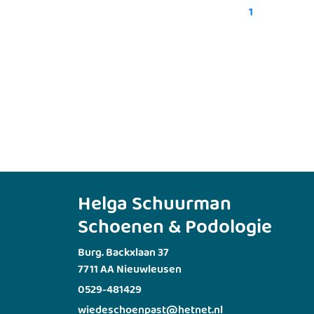
1
Helga Schuurman
Schoenen & Podologie
Burg. Backxlaan 37
7711 AA Nieuwleusen
0529-481429
wiedeschoenpast@hetnet.nl