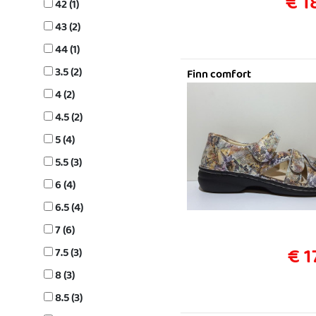
€ 1
42 (1)
43 (2)
44 (1)
3.5 (2)
Finn comfort
4 (2)
4.5 (2)
5 (4)
5.5 (3)
6 (4)
6.5 (4)
7 (6)
€ 1
7.5 (3)
8 (3)
8.5 (3)