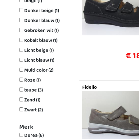
beige (1)
Donker beige (1)
Donker blauw (1)
Gebroken wit (1)
Kobalt blauw (1)
Licht beige (1)
€ 1
Licht blauw (1)
Multi color (2)
Roze (1)
Fidelio
taupe (3)
Zand (1)
Zwart (2)
Merk
Durea (6)