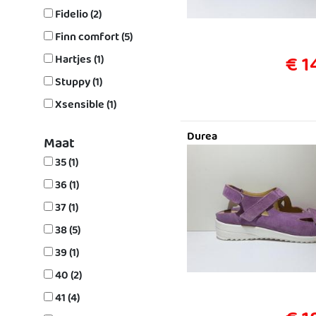
Fidelio (2)
Finn comfort (5)
€ 1
Hartjes (1)
Stuppy (1)
Xsensible (1)
Durea
Maat
35 (1)
36 (1)
37 (1)
38 (5)
39 (1)
40 (2)
41 (4)