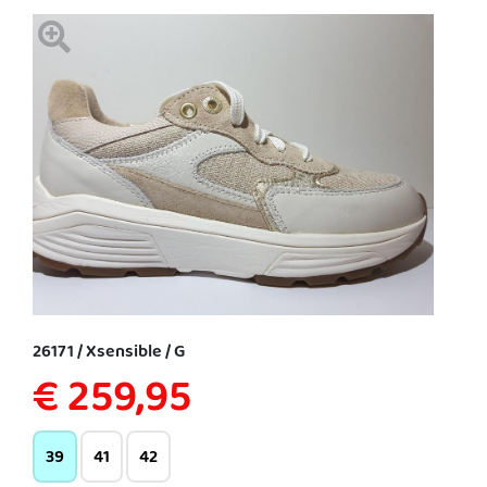
26171 / Xsensible / G
€ 259,95
39
41
42