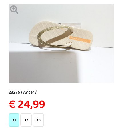
23275 / Antar /
€ 24,99
31
32
33