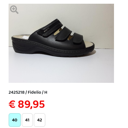
2425218 / Fidelio / H
€ 89,95
40
41
42