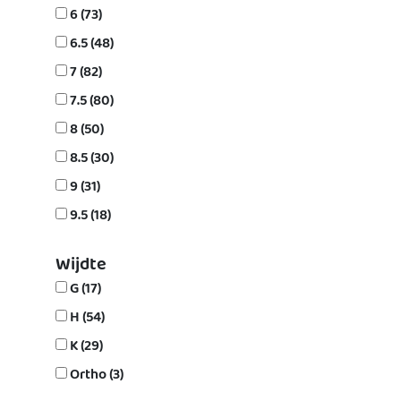
6 (73)
6.5 (48)
7 (82)
7.5 (80)
8 (50)
8.5 (30)
9 (31)
9.5 (18)
Wijdte
G (17)
H (54)
K (29)
Ortho (3)