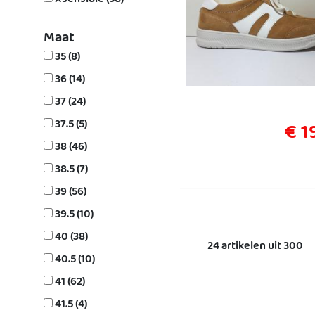
Maat
35 (8)
36 (14)
37 (24)
37.5 (5)
€ 1
38 (46)
38.5 (7)
39 (56)
39.5 (10)
40 (38)
24 artikelen uit 300
40.5 (10)
41 (62)
41.5 (4)