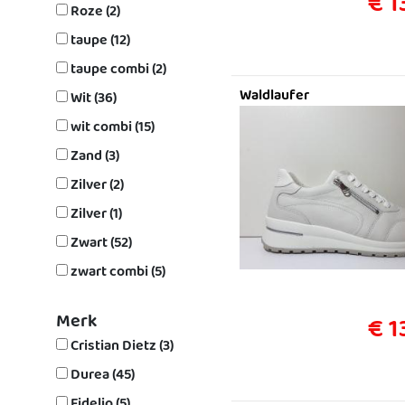
€ 1
Roze (2)
taupe (12)
taupe combi (2)
Waldlaufer
Wit (36)
wit combi (15)
Zand (3)
Zilver (2)
Zilver (1)
Zwart (52)
zwart combi (5)
Merk
€ 1
Cristian Dietz (3)
Durea (45)
Fidelio (5)