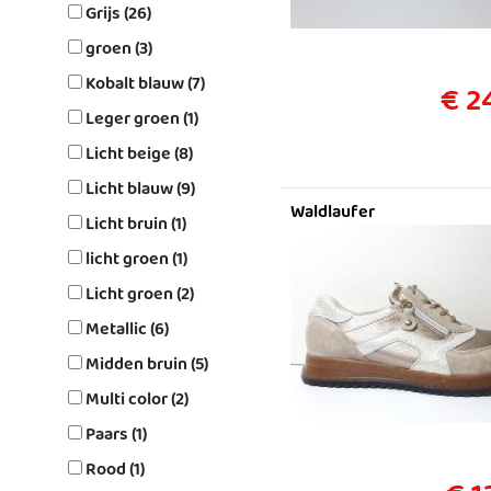
Grijs (26)
groen (3)
Kobalt blauw (7)
€ 2
Leger groen (1)
Licht beige (8)
Licht blauw (9)
Waldlaufer
Licht bruin (1)
licht groen (1)
Licht groen (2)
Metallic (6)
Midden bruin (5)
Multi color (2)
Paars (1)
Rood (1)