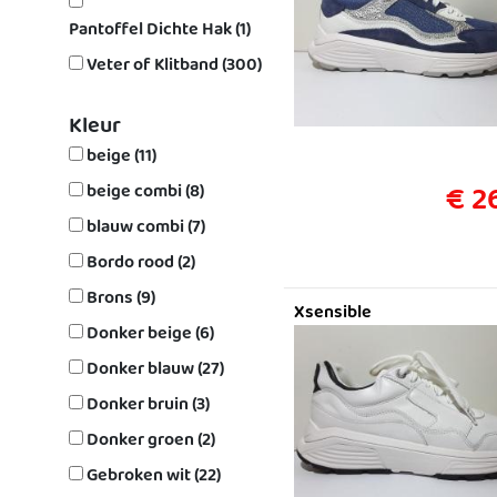
Pantoffel Dichte Hak (1)
Veter of Klitband (300)
Kleur
beige (11)
€ 2
beige combi (8)
blauw combi (7)
Bordo rood (2)
Brons (9)
Xsensible
Donker beige (6)
Donker blauw (27)
Donker bruin (3)
Donker groen (2)
Gebroken wit (22)