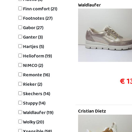
Waldlaufer
Finn comfort (21)
Footnotes (27)
Gabor (27)
Ganter (3)
Hartjes (5)
Helioform (19)
NIMCO (2)
Remonte (16)
€ 1
Rieker (2)
Skechers (14)
Stuppy (14)
Cristian Dietz
Waldlaufer (19)
Wolky (20)
Xsensible (58)