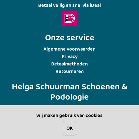
Betaal veilig en snel via iDeal
Onze service
Algemene voorwaarden
Privacy
Betaalmethoden
Retourneren
Helga Schuurman Schoenen &
Podologie
Burg. Backxlaan 37
Wij maken gebruik van cookies
7711 AA Nieuwleusen
0529-481429
OK
wiedeschoenpast@hetnet.nl
Filter